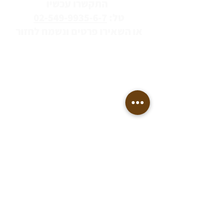
התקשרו עכשיו
טל:
02-549-9935-6-7
או השאירו פרטים ונשמח לחזור
הודעה