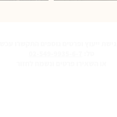
טל:
02-549-9935-6-7
או השאירו פרטים ונשמח לחזור